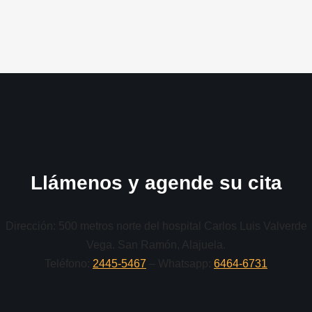
Llámenos y agende su cita
Dirección: 500 metros norte del hospital Carlos Luis Valverde
Vega. San Ramón, Alajuela.
Teléfono:
2445-5467
– Whatsapp:
6464-6731